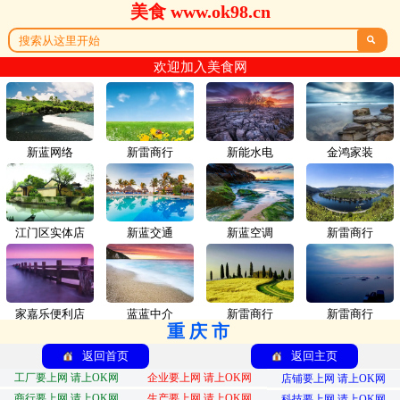
美食 www.ok98.cn

欢迎加入美食网
新蓝网络
新雷商行
新能水电
金鸿家装
江门区实体店
新蓝交通
新蓝空调
新雷商行
家嘉乐便利店
蓝蓝中介
新雷商行
新雷商行
重庆市
返回首页
返回主页
工厂要上网 请上OK网
企业要上网 请上OK网
店铺要上网 请上OK网
商行要上网 请上OK网
生产要上网 请上OK网
科技要上网 请上OK网