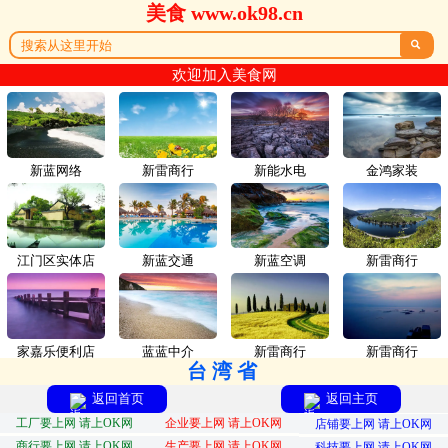
美食 www.ok98.cn

欢迎加入美食网
新蓝网络
新雷商行
新能水电
金鸿家装
江门区实体店
新蓝交通
新蓝空调
新雷商行
家嘉乐便利店
蓝蓝中介
新雷商行
新雷商行
台湾省
返回首页
返回主页
工厂要上网 请上OK网
企业要上网 请上OK网
店铺要上网 请上OK网
商行要上网 请上OK网
生产要上网 请上OK网
科技要上网 请上OK网