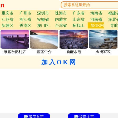
cn
重庆市
广州市
深圳市
珠海市
广东省
海南省
福建
江苏省
浙江省
安徽省
内蒙古
山东省
河南省
湖北
新疆区
香港区
澳门区
台湾省
招找工
加OK网
导航
家嘉乐便利店
蓝蓝中介
新能水电
金鸿家装
加入OK网
返回首页
返回主页