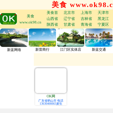
美食 www.ok98.
美食首
北京市
上海市
天津市
美食
山西省
辽宁省
吉林省
黑龙江
www.ok98.cn
陕西省
甘肃省
青海省
宁夏区
新雷商行
江门区实体店
新蓝交通
新蓝网络
OK网
广东省鹤山市 电话
13630466663麦生