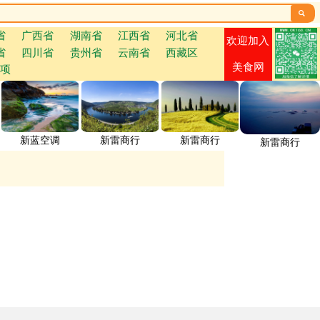

省
广西省
湖南省
江西省
河北省
欢迎加入
省
四川省
贵州省
云南省
西藏区
美食网
项
新蓝空调
新雷商行
新雷商行
新雷商行