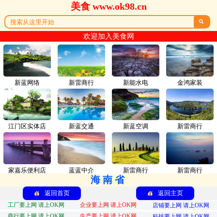
美食 www.ok98.cn

欢迎加入美食网
新蓝网络
新雷商行
新能水电
金鸿家装
江门区实体店
新蓝交通
新蓝空调
新雷商行
家嘉乐便利店
蓝蓝中介
新雷商行
新雷商行
海南省
返回首页
返回主页
工厂要上网 请上OK网
企业要上网 请上OK网
店铺要上网 请上OK网
商行要上网 请上OK网
生产要上网 请上OK网
科技要上网 请上OK网