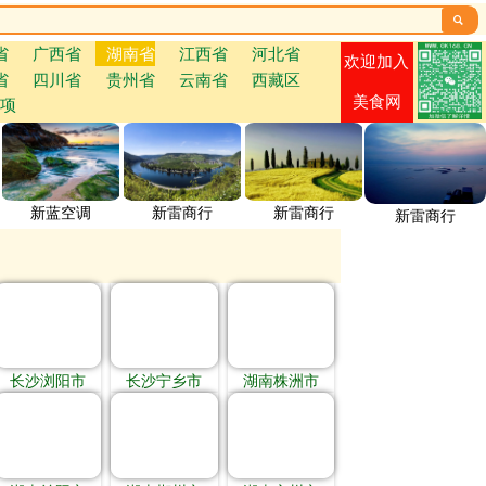

省
广西省
湖南省
江西省
河北省
欢迎加入
省
四川省
贵州省
云南省
西藏区
美食网
项
新蓝空调
新雷商行
新雷商行
新雷商行
长沙浏阳市
长沙宁乡市
湖南株洲市