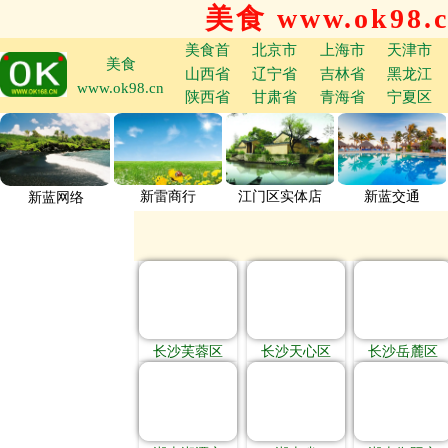
美食 www.ok98.
美食首
北京市
上海市
天津市
美食
山西省
辽宁省
吉林省
黑龙江
www.ok98.cn
陕西省
甘肃省
青海省
宁夏区
新雷商行
江门区实体店
新蓝交通
新蓝网络
长沙芙蓉区
长沙天心区
长沙岳麓区