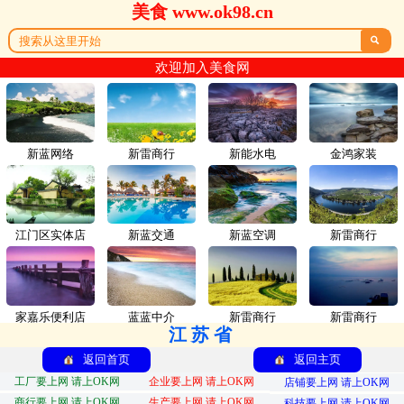
美食 www.ok98.cn

欢迎加入美食网
新蓝网络
新雷商行
新能水电
金鸿家装
江门区实体店
新蓝交通
新蓝空调
新雷商行
家嘉乐便利店
蓝蓝中介
新雷商行
新雷商行
江苏省
返回首页
返回主页
工厂要上网 请上OK网
企业要上网 请上OK网
店铺要上网 请上OK网
商行要上网 请上OK网
生产要上网 请上OK网
科技要上网 请上OK网